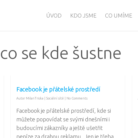
ÚVOD
KDO JSME
CO UMÍME
co se kde šustne
Facebook je přátelské prostředí
Autor
MilanTriska
|
Sociální sítě
|
No Comments
Facebook je přátelské prostředí, kde si
můžete popovídat se svými dnešními i
budoucími zákazníky a ještě ušetřit
peníze za drahou reklamu . Jen je třeba