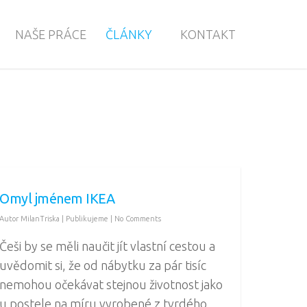
NAŠE PRÁCE
ČLÁNKY
KONTAKT
Omyl jménem IKEA
Autor
MilanTriska
|
Publikujeme
|
No Comments
Češi by se měli naučit jít vlastní cestou a
uvědomit si, že od nábytku za pár tisíc
nemohou očekávat stejnou životnost jako
u postele na míru vyrobené z tvrdého