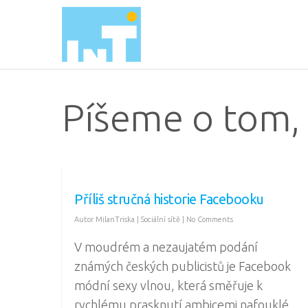
Píšeme o tom, 
Příliš stručná historie Facebooku
Autor
MilanTriska
|
Sociální sítě
|
No Comments
V moudrém a nezaujatém podání
známých českých publicistů je Facebook
módní sexy vlnou, která směřuje k
rychlému prasknutí ambicemi nafouklé