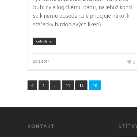
bubliny a logickému pádu, na jehož konci
se k němu obsedantně připojuje několik
stařecky tvrdohlavých likerů
Celý článek
23.8.2011
0
1
…
11
12
13
KONTAKT
ŠTÍTK