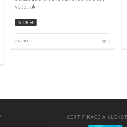
vědět jak.
Celý článek
2.6.2011
0
Y
CERTIFIKACE A ČLENS