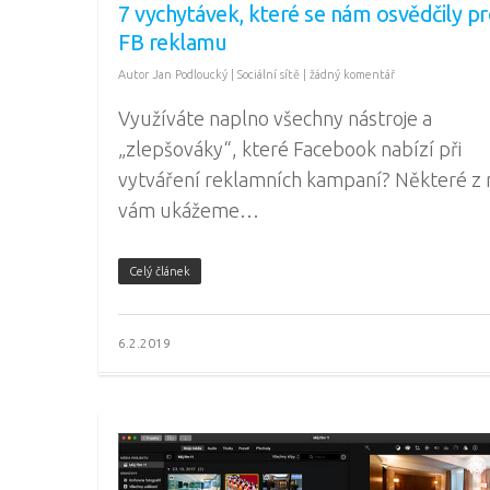
7 vychytávek, které se nám osvědčily p
FB reklamu
Autor
Jan Podloucký
|
Sociální sítě
|
žádný komentář
Využíváte naplno všechny nástroje a
„zlepšováky“, které Facebook nabízí při
vytváření reklamních kampaní? Některé z 
vám ukážeme…
Celý článek
6.2.2019