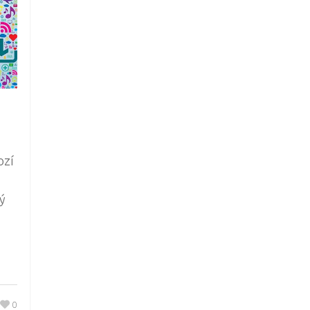
ozí
ý
0