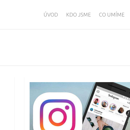
ÚVOD
KDO JSME
CO UMÍME