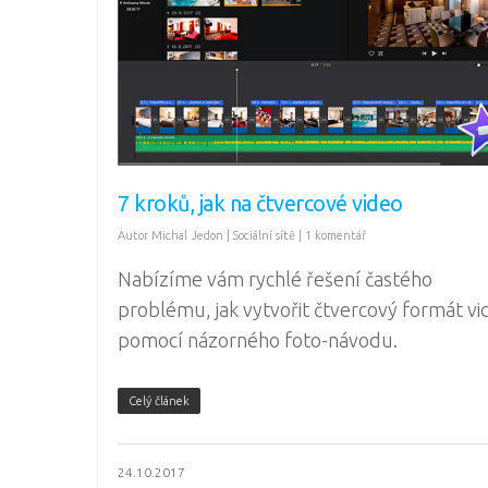
7 kroků, jak na čtvercové video
Autor
Michal Jedon
|
Sociální sítě
|
1 komentář
Nabízíme vám rychlé řešení častého
problému, jak vytvořit čtvercový formát vi
pomocí názorného foto-návodu.
Celý článek
24.10.2017