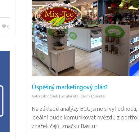
0
Úspěšný marketingový plán?
Autor
Libor Čížek
|
Sociální sítě
|
žádný komentář
Na základě analýzy BCG jsme si vyhodnotili,
ideální bude komunikovat hvězdu z portfol
značek čajů, značku Basilur