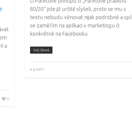
O Paretově principu či „Paretově pravidlu
e
80/20“ jste již určitě slyšeli, proto se mu v
textu nebudu věnovat nijak podrobně a spí
se zaměřím na aplikaci v marketingu či
ávat
konkrétně na Facebooku
lem
í a
Celý článek
3.6.2017
0