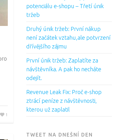
potenciálu e-shopu – Třetí únik
tržeb
Druhý únik tržeb: První nákup
není začátek vztahu,ale potvrzení
dřívějšího zájmu
pro
První únik tržeb: Zaplatíte za
návštěvníka. A pak ho necháte
odejít.
Revenue Leak Fix: Proč e-shop
ztrácí peníze z návštěvnosti,
kterou už zaplatil
1
TWEET NA DNEŠNÍ DEN