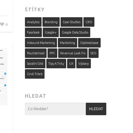
ŠTÍTKY
Analytics
Branding
Case-Studies
CRO
4
Facebook
Google+
Google Data Studio
Inbound Marketing
Marketing
Optimalizace
Použitelnost
PPC
Revenue Leak Fix
SEO
Sociální Sítě
Tipy A Triky
UX
Výstavy
Únik Tržeb
HLEDAT