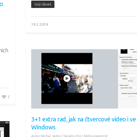
ro
Celý článek
19.2.2019
nich
3
3+1 extra rad, jak na čtvercové video i ve
Windows
Autor
Michal Jedon
|
Sociální sítě
|
žádný komentář