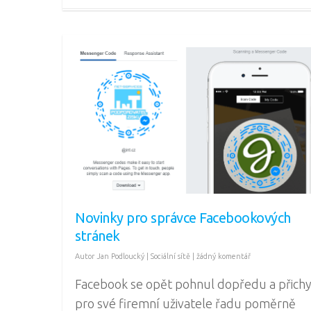
Novinky pro správce Facebookových
stránek
Autor
Jan Podloucký
|
Sociální sítě
|
žádný komentář
Facebook se opět pohnul dopředu a přichy
pro své firemní uživatele řadu poměrně