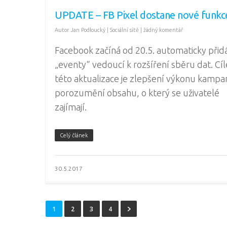
UPDATE – FB Pixel dostane nové funkc
Autor
Jan Podloucký
|
Sociální sítě
|
žádný komentář
Facebook začíná od 20.5. automaticky přid
„eventy“ vedoucí k rozšíření sběru dat. Cí
této aktualizace je zlepšení výkonu kampan
porozumění obsahu, o který se uživatelé
zajímají.
Celý článek
30.5.2017
1
2
3
4