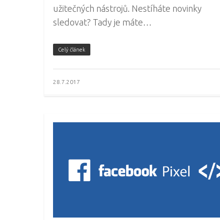
užitečných nástrojů. Nestíháte novinky
sledovat? Tady je máte…
Celý článek
28.7.2017