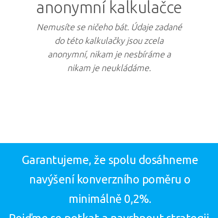
anonymní kalkulačce
Nemusíte se ničeho bát. Údaje zadané
do této kalkulačky jsou zcela
anonymní, nikam je nesbíráme a
nikam je neukládáme.
Garantujeme, že spolu dosáhneme
navýšení konverzního poměru o
minimálně 0,2%.
Pojďme se potkat a navrhnout strategii.