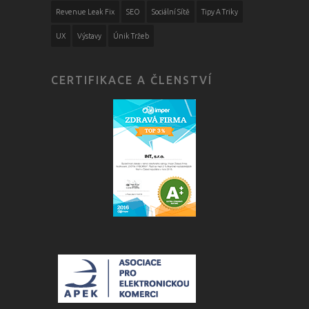
Revenue Leak Fix
SEO
Sociální Sítě
Tipy A Triky
UX
Výstavy
Únik Tržeb
CERTIFIKACE A ČLENSTVÍ