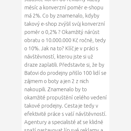
měsíc a konverzní poměr e-shopu
má 2%. Co by znamenalo, kdyby
takový e-shop zvýšil svůj konverzní
poměr o 0,2% ? Okamžitý nárůst
obratu o 10.000.000 Kč ročně, tedy
o 10%. Jak na to? Klíč je v práci s
návštěvností, kterou jste si už
draze zaplatili. Představte si, že by
Baťovi do prodejny přišlo 100 lidí se
zájmem o boty a jen 2 z nich
nakoupili. Znamenalo by to
okamžité propuštění celého vedení
takové prodejny. Cesta je tedy v
efektivitě práce s vaší návštěvností.
Agentury a specialisté ať se klidně
snaží nastavovat líp své reklamy a