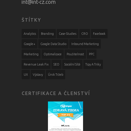
int@int-cz.com
ŠTÍTKY
Analytics
Branding
Case-Studies
CRO
Facebook
Google+
Google Data Studio
Inbound Marketing
Marketing
Optimalizace
Použitelnost
PPC
Revenue Leak Fix
SEO
Sociální Sítě
Tipy A Triky
UX
Výstavy
Únik Tržeb
CERTIFIKACE A ČLENSTVÍ