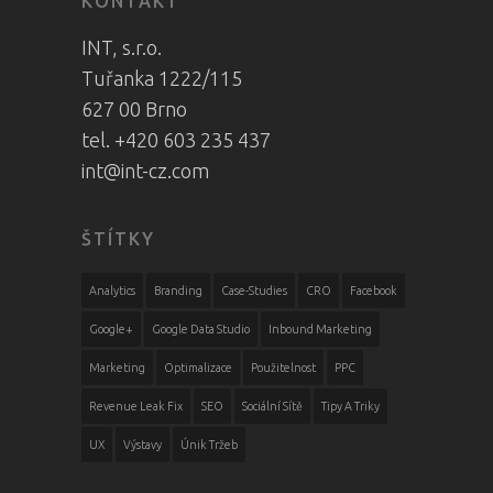
KONTAKT
INT, s.r.o.
Tuřanka 1222/115
627 00 Brno
tel. +420 603 235 437
int@int-cz.com
ŠTÍTKY
Analytics
Branding
Case-Studies
CRO
Facebook
Google+
Google Data Studio
Inbound Marketing
Marketing
Optimalizace
Použitelnost
PPC
Revenue Leak Fix
SEO
Sociální Sítě
Tipy A Triky
UX
Výstavy
Únik Tržeb