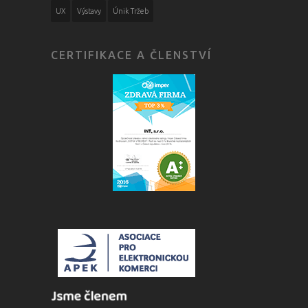
UX
Výstavy
Únik Tržeb
CERTIFIKACE A ČLENSTVÍ