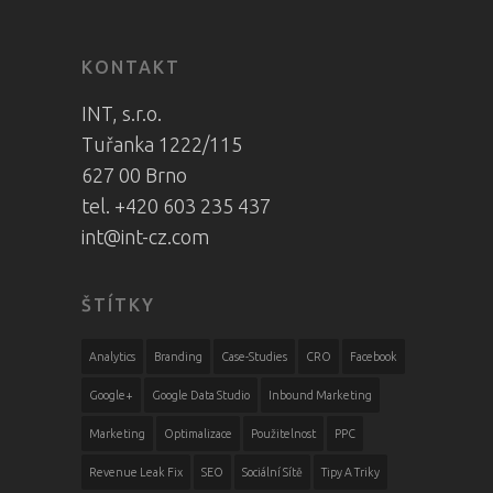
KONTAKT
INT, s.r.o.
Tuřanka 1222/115
627 00 Brno
tel. +420 603 235 437
int@int-cz.com
ŠTÍTKY
Analytics
Branding
Case-Studies
CRO
Facebook
Google+
Google Data Studio
Inbound Marketing
Marketing
Optimalizace
Použitelnost
PPC
Revenue Leak Fix
SEO
Sociální Sítě
Tipy A Triky