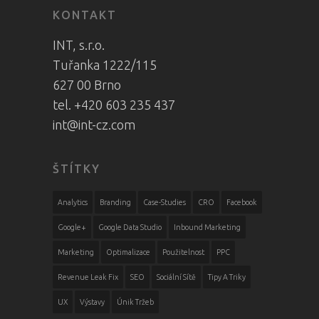
KONTAKT
INT, s.r.o.
Tuřanka 1222/115
627 00 Brno
tel. +420 603 235 437
int@int-cz.com
ŠTÍTKY
Analytics
Branding
Case-Studies
CRO
Facebook
Google+
Google Data Studio
Inbound Marketing
Marketing
Optimalizace
Použitelnost
PPC
Revenue Leak Fix
SEO
Sociální Sítě
Tipy A Triky
UX
Výstavy
Únik Tržeb