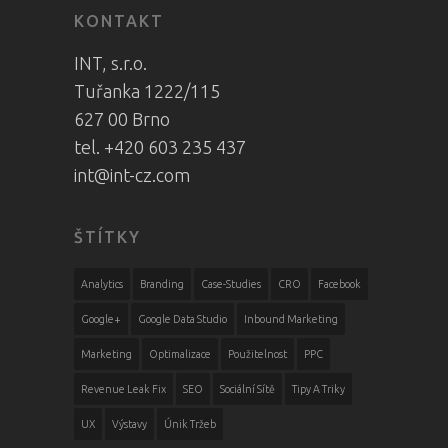
KONTAKT
INT, s.r.o.
Tuřanka 1222/115
627 00 Brno
tel. +420 603 235 437
int@int-cz.com
ŠTÍTKY
Analytics
Branding
Case-Studies
CRO
Facebook
Google+
Google Data Studio
Inbound Marketing
Marketing
Optimalizace
Použitelnost
PPC
Revenue Leak Fix
SEO
Sociální Sítě
Tipy A Triky
UX
Výstavy
Únik Tržeb