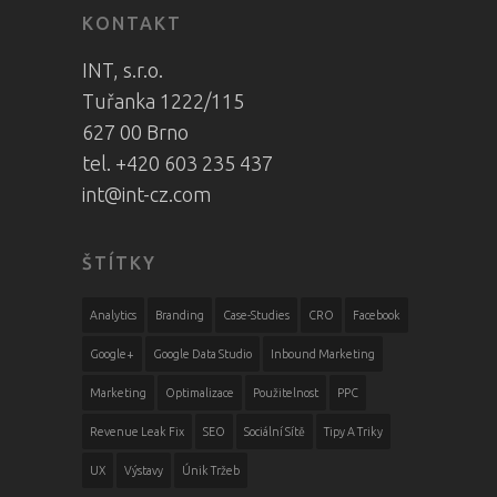
KONTAKT
INT, s.r.o.
Tuřanka 1222/115
627 00 Brno
tel. +420 603 235 437
int@int-cz.com
ŠTÍTKY
Analytics
Branding
Case-Studies
CRO
Facebook
Google+
Google Data Studio
Inbound Marketing
Marketing
Optimalizace
Použitelnost
PPC
Revenue Leak Fix
SEO
Sociální Sítě
Tipy A Triky
UX
Výstavy
Únik Tržeb