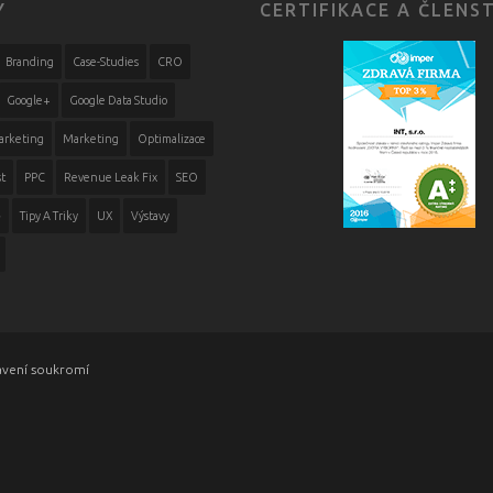
Y
CERTIFIKACE A ČLENS
Branding
Case-Studies
CRO
Google+
Google Data Studio
arketing
Marketing
Optimalizace
t
PPC
Revenue Leak Fix
SEO
ě
Tipy A Triky
UX
Výstavy
avení soukromí