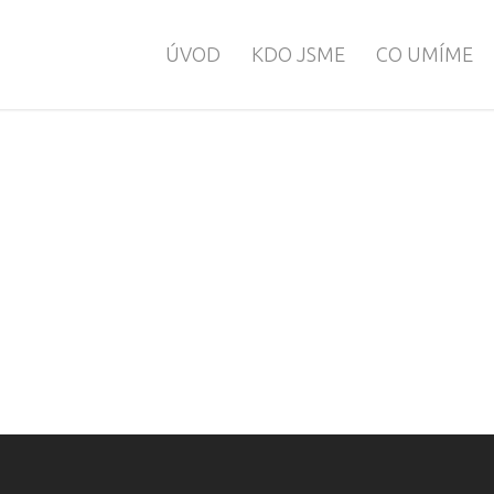
ÚVOD
KDO JSME
CO UMÍME