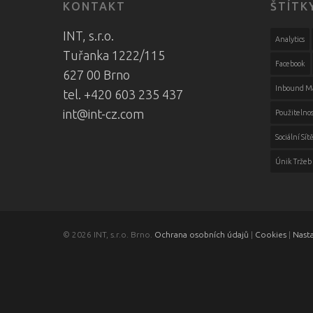
KONTAKT
ŠTÍTK
INT, s.r.o.
Analytics
Tuřanka 1222/115
Facebook
627 00 Brno
Inbound M
tel. +420 603 235 437
int@int-cz.com
Použitelnos
Sociální Sít
Únik Tržeb
© 2026 INT, s.r.o. Brno.
Ochrana osobních údajů
|
Cookies
|
Nast