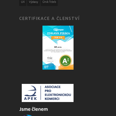
UX
Výstavy
Únik Tržeb
CERTIFIKACE A ČLENSTVÍ