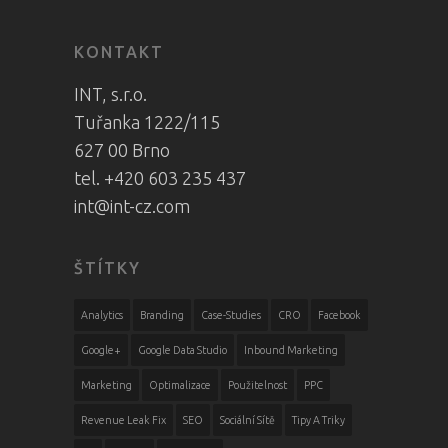
KONTAKT
INT, s.r.o.
Tuřanka 1222/115
627 00 Brno
tel. +420 603 235 437
int@int-cz.com
ŠTÍTKY
Analytics
Branding
Case-Studies
CRO
Facebook
Google+
Google Data Studio
Inbound Marketing
Marketing
Optimalizace
Použitelnost
PPC
Revenue Leak Fix
SEO
Sociální Sítě
Tipy A Triky