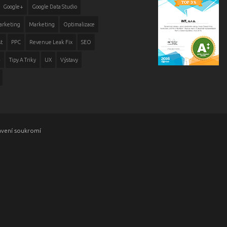
Google+
Google Data Studio
arketing
Marketing
Optimalizace
t
PPC
Revenue Leak Fix
SEO
ě
Tipy A Triky
UX
Výstavy
avení soukromí