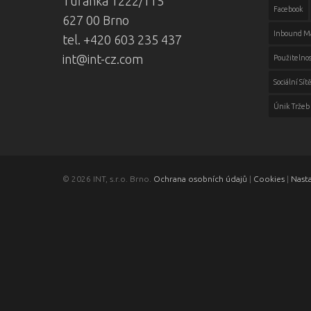
Tuřanka 1222/115
Facebook
627 00 Brno
Inbound M
tel. +420 603 235 437
int@int-cz.com
Použitelnos
Sociální Sít
Únik Tržeb
© 2026 INT, s.r.o. Brno.
Ochrana osobních údajů
|
Cookies
|
Nast