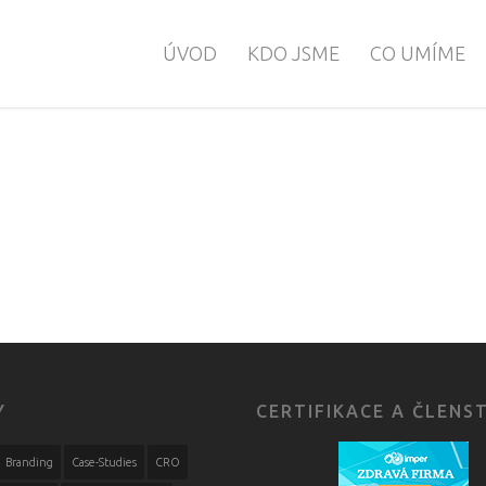
ÚVOD
KDO JSME
CO UMÍME
Y
CERTIFIKACE A ČLENS
Branding
Case-Studies
CRO