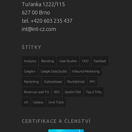
Tuřanka 1222/115
627 00 Brno
tel. +420 603 235 437
int@int-cz.com
ŠTÍTKY
Analytics
Branding
Case-Studies
CRO
Facebook
Google+
Google Data Studio
Inbound Marketing
Marketing
Optimalizace
Použitelnost
PPC
Revenue Leak Fix
SEO
Sociální Sítě
Tipy A Triky
UX
Výstavy
Únik Tržeb
CERTIFIKACE A ČLENSTVÍ