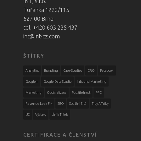
INT, s.r.o.
Tuřanka 1222/115
627 00 Brno
tel. +420 603 235 437
int@int-cz.com
ŠTÍTKY
Analytics
Branding
Case-Studies
CRO
Facebook
Google+
Google Data Studio
Inbound Marketing
Marketing
Optimalizace
Použitelnost
PPC
Revenue Leak Fix
SEO
Sociální Sítě
Tipy A Triky
UX
Výstavy
Únik Tržeb
CERTIFIKACE A ČLENSTVÍ