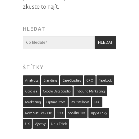
zkuste to najít.
HLEDAT
ŠTÍTKY
Analytics
Branding
Case-Studies
CRO
Facebook
Google+
Google Data Studio
Inbound Marketing
Marketing
Optimalizace
Použitelnost
PPC
Revenue Leak Fix
SEO
Sociální Sítě
Tipy A Triky
UX
Výstavy
Únik Tržeb