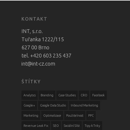
KONTAKT
INT, s.r.o.
Tuřanka 1222/115
627 00 Brno
tel. +420 603 235 437
int@int-cz.com
ŠTÍTKY
Analytics
Branding
Case-Studies
CRO
Facebook
Google+
Google Data Studio
Inbound Marketing
Marketing
Optimalizace
Použitelnost
PPC
Revenue Leak Fix
SEO
Sociální Sítě
Tipy A Triky