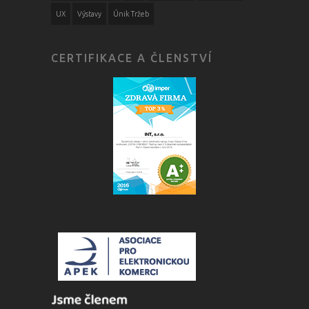
UX
Výstavy
Únik Tržeb
CERTIFIKACE A ČLENSTVÍ