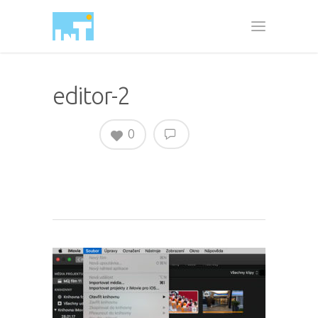
editor-2
0