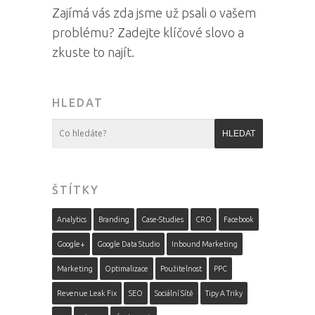
Zajímá vás zda jsme už psali o vašem
problému? Zadejte klíčové slovo a
zkuste to najít.
HLEDAT
ŠTÍTKY
Analytics
Branding
Case-Studies
CRO
Facebook
Google+
Google Data Studio
Inbound Marketing
Marketing
Optimalizace
Použitelnost
PPC
Revenue Leak Fix
SEO
Sociální Sítě
Tipy A Triky