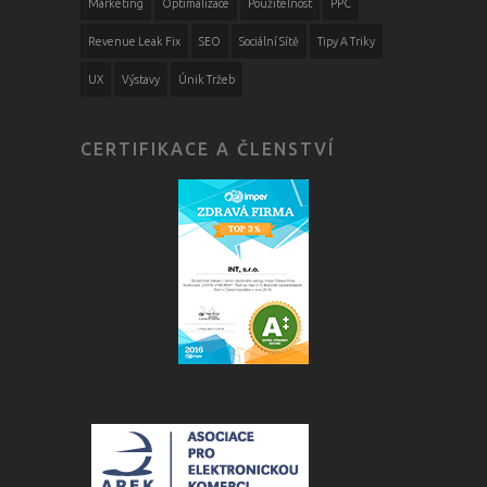
Marketing
Optimalizace
Použitelnost
PPC
Revenue Leak Fix
SEO
Sociální Sítě
Tipy A Triky
UX
Výstavy
Únik Tržeb
CERTIFIKACE A ČLENSTVÍ