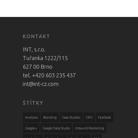
KONTAKT
INT, s.r.o.
Tuřanka 1222/115
627 00 Brno
tel. +420 603 235 437
int@int-cz.com
ŠTÍTKY
Analytics
Branding
Case-Studies
CRO
Facebook
Google+
Google Data Studio
Inbound Marketing