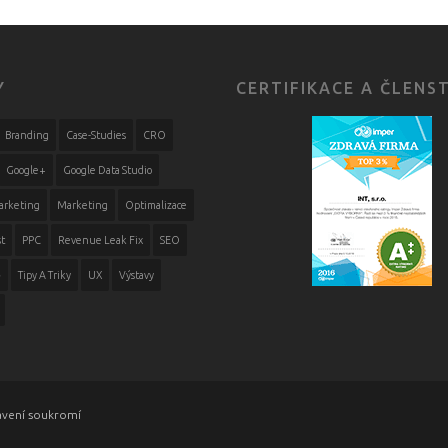
Y
CERTIFIKACE A ČLENS
Branding
Case-Studies
CRO
Google+
Google Data Studio
arketing
Marketing
Optimalizace
t
PPC
Revenue Leak Fix
SEO
ě
Tipy A Triky
UX
Výstavy
avení soukromí