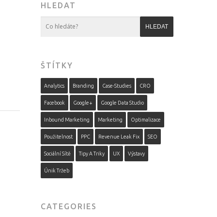
HLEDAT
ŠTÍTKY
Analytics
Branding
Case-Studies
CRO
Facebook
Google+
Google Data Studio
Inbound Marketing
Marketing
Optimalizace
Použitelnost
PPC
Revenue Leak Fix
SEO
Sociální Sítě
Tipy A Triky
UX
Výstavy
Únik Tržeb
CATEGORIES