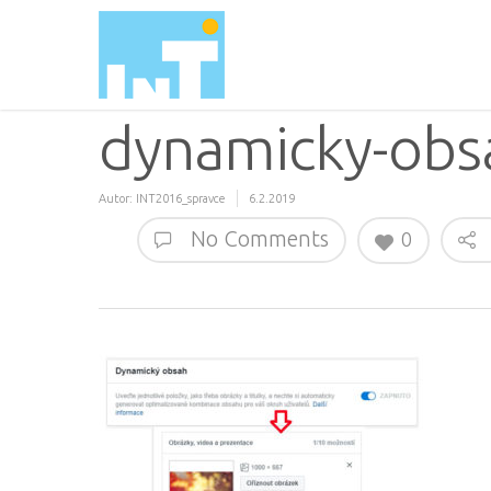
dynamicky-obs
Autor:
INT2016_spravce
6.2.2019
No Comments
0