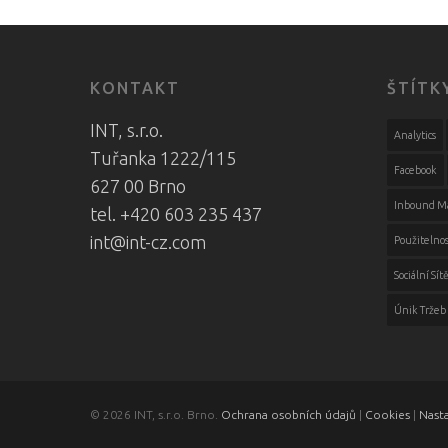
KONTAKT
ŠTÍTK
INT, s.r.o.
Analytics
Tuřanka 1222/115
Facebook
627 00 Brno
Inbound M
tel. +420 603 235 437
int@int-cz.com
Použitelnos
Sociální Sít
Únik Tržeb
© 2026 INT, s.r.o. Brno.
Ochrana osobních údajů
|
Cookies
|
Nast