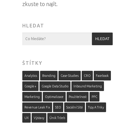
zkuste to najít.
HLEDAT
ŠTÍTKY
Analytics
Branding
Case-Studies
CRO
Facebook
Google+
Google Data Studio
Inbound Marketing
Marketing
Optimalizace
Použitelnost
PPC
Revenue Leak Fix
SEO
Sociální Sítě
Tipy A Triky
UX
Výstavy
Únik Tržeb