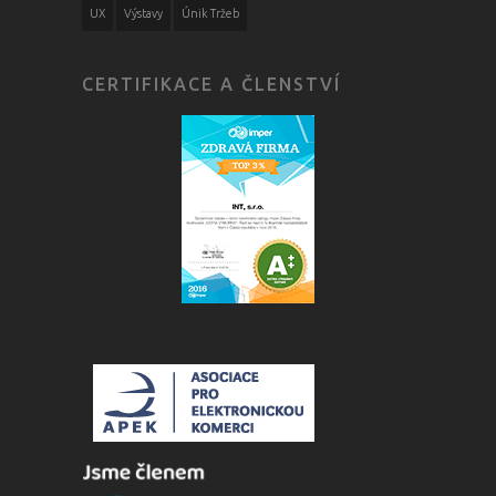
UX
Výstavy
Únik Tržeb
CERTIFIKACE A ČLENSTVÍ