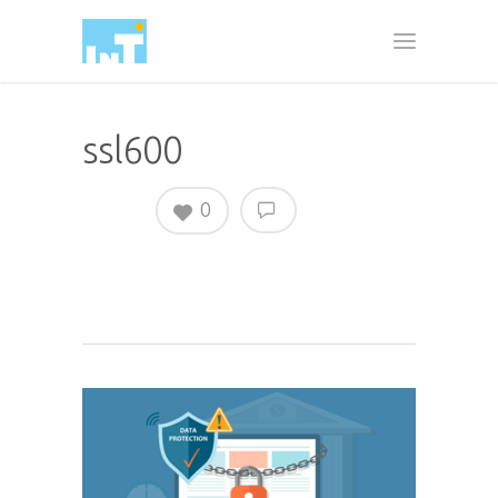
ssl600
0