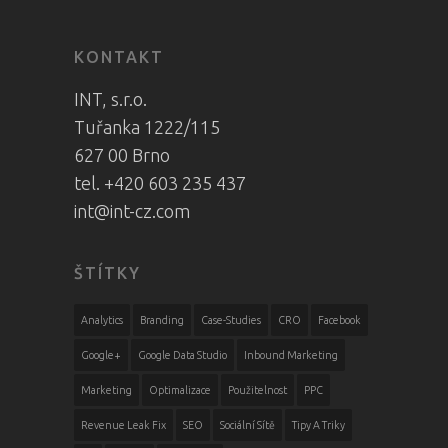
KONTAKT
INT, s.r.o.
Tuřanka 1222/115
627 00 Brno
tel. +420 603 235 437
int@int-cz.com
ŠTÍTKY
Analytics
Branding
Case-Studies
CRO
Facebook
Google+
Google Data Studio
Inbound Marketing
Marketing
Optimalizace
Použitelnost
PPC
Revenue Leak Fix
SEO
Sociální Sítě
Tipy A Triky