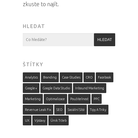
zkuste to najít.
HLEDAT
ŠTÍTKY
Analytics
Branding
Case-Studies
CRO
Facebook
Google+
Google Data Studio
Inbound Marketing
Marketing
Optimalizace
Použitelnost
PPC
Revenue Leak Fix
SEO
Sociální Sítě
Tipy A Triky
UX
Výstavy
Únik Tržeb