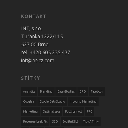
KONTAKT
INT, s.r.o.
Tuřanka 1222/115
627 00 Brno
tel. +420 603 235 437
int@int-cz.com
ŠTÍTKY
Analytics
Branding
Case-Studies
CRO
Facebook
Google+
Google Data Studio
Inbound Marketing
Marketing
Optimalizace
Použitelnost
PPC
Revenue Leak Fix
SEO
Sociální Sítě
Tipy A Triky