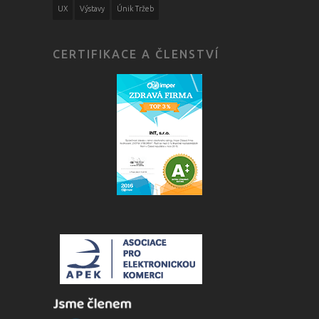
UX
Výstavy
Únik Tržeb
CERTIFIKACE A ČLENSTVÍ