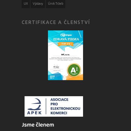
UX
Výstavy
Únik Tržeb
CERTIFIKACE A ČLENSTVÍ