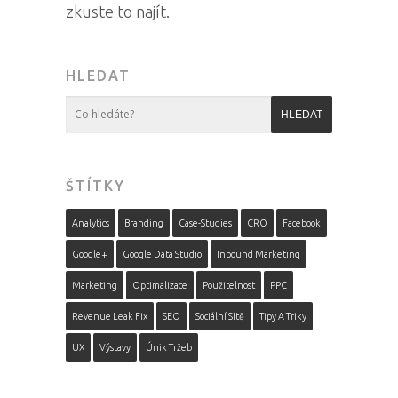
zkuste to najít.
HLEDAT
ŠTÍTKY
Analytics
Branding
Case-Studies
CRO
Facebook
Google+
Google Data Studio
Inbound Marketing
Marketing
Optimalizace
Použitelnost
PPC
Revenue Leak Fix
SEO
Sociální Sítě
Tipy A Triky
UX
Výstavy
Únik Tržeb