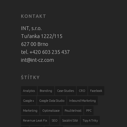
KONTAKT
INT, s.r.o.
Tuřanka 1222/115
627 00 Brno
tel. +420 603 235 437
int@int-cz.com
ŠTÍTKY
Analytics
Branding
Case-Studies
CRO
Facebook
Google+
Google Data Studio
Inbound Marketing
Marketing
Optimalizace
Použitelnost
PPC
Revenue Leak Fix
SEO
Sociální Sítě
Tipy A Triky