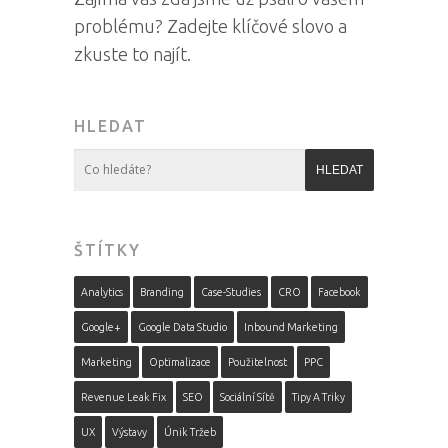
problému? Zadejte klíčové slovo a
zkuste to najít.
HLEDAT
ŠTÍTKY
Analytics
Branding
Case-Studies
CRO
Facebook
Google+
Google Data Studio
Inbound Marketing
Marketing
Optimalizace
Použitelnost
PPC
Revenue Leak Fix
SEO
Sociální Sítě
Tipy A Triky
UX
Výstavy
Únik Tržeb