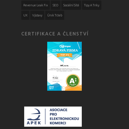
Revenue Leak Fix
SEO
Sociální Sítě
Tipy A Triky
UX
Výstavy
Únik Tržeb
CERTIFIKACE A ČLENSTVÍ