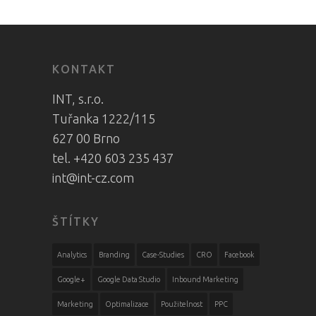
KONTAKT
INT, s.r.o.
Tuřanka 1222/115
627 00 Brno
tel. +420 603 235 437
int@int-cz.com
ŠTÍTKY
Analytics
Branding
Case-Studies
CRO
Facebook
Google+
Google Data Studio
Inbound Marketing
Marketing
Optimalizace
Použitelnost
PPC