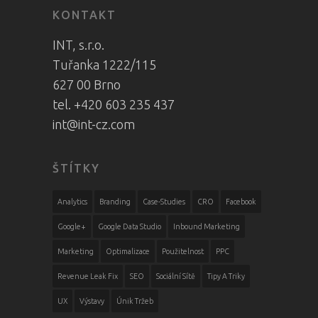
KONTAKT
INT, s.r.o.
Tuřanka 1222/115
627 00 Brno
tel. +420 603 235 437
int@int-cz.com
ŠTÍTKY
Analytics
Branding
Case-Studies
CRO
Facebook
Google+
Google Data Studio
Inbound Marketing
Marketing
Optimalizace
Použitelnost
PPC
Revenue Leak Fix
SEO
Sociální Sítě
Tipy A Triky
UX
Výstavy
Únik Tržeb