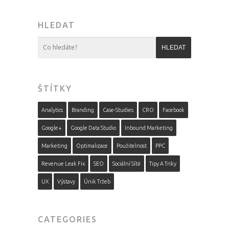
HLEDAT
ŠTÍTKY
Analytics
Branding
Case-Studies
CRO
Facebook
Google+
Google Data Studio
Inbound Marketing
Marketing
Optimalizace
Použitelnost
PPC
Revenue Leak Fix
SEO
Sociální Sítě
Tipy A Triky
UX
Výstavy
Únik Tržeb
CATEGORIES