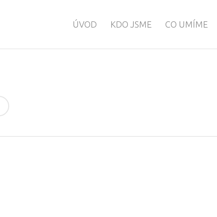
ÚVOD
KDO JSME
CO UMÍME