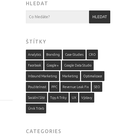
HLEDAT
ŠTÍTKY
Analytics
Branding
Case-Studies
CRO
Facebook
Google+
Google Data Studio
Inbound Marketing
Marketing
Optimalizace
Použitelnost
PPC
Revenue Leak Fix
SEO
Sociální Sítě
Tipy A Triky
UX
Výstavy
Únik Tržeb
CATEGORIES