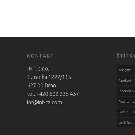
KONTAKT
ŠTÍTK
INT, s.r.o.
Analytics
Tuřanka 1222/115
Facebook
627 00 Brno
Inbound M
tel. +420 603 235 437
int@int-cz.com
Použitelnos
Sociální Sít
Únik Tržeb