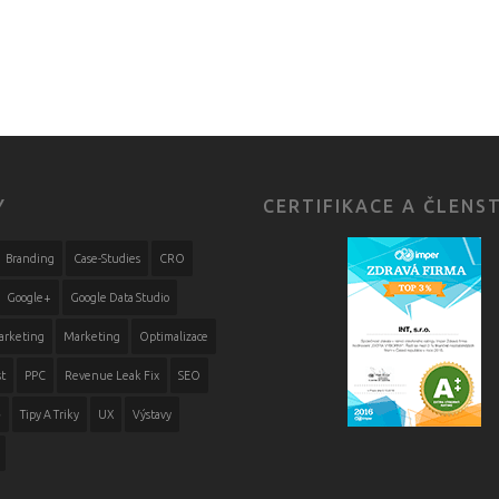
Y
CERTIFIKACE A ČLENS
Branding
Case-Studies
CRO
Google+
Google Data Studio
arketing
Marketing
Optimalizace
t
PPC
Revenue Leak Fix
SEO
ě
Tipy A Triky
UX
Výstavy