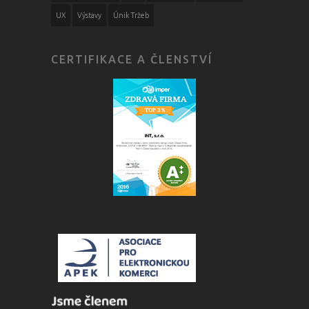
UX
Výstavy
Únik Tržeb
CERTIFIKACE A ČLENSTVÍ