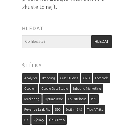
zkuste to najít.
HLEDAT
ŠTÍTKY
Analytics
Branding
Case-Studies
CRO
Facebook
Google+
Google Data Studio
Inbound Marketing
Marketing
Optimalizace
Použitelnost
PPC
Revenue Leak Fix
SEO
Sociální Sítě
Tipy A Triky
UX
Výstavy
Únik Tržeb