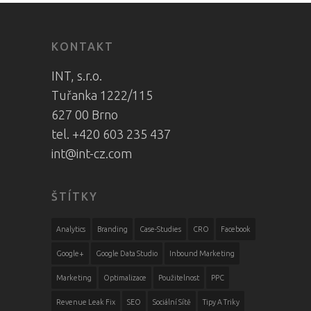
KONTAKT
INT, s.r.o.
Tuřanka 1222/115
627 00 Brno
tel. +420 603 235 437
int@int-cz.com
ŠTÍTKY
Analytics
Branding
Case-Studies
CRO
Facebook
Google+
Google Data Studio
Inbound Marketing
Marketing
Optimalizace
Použitelnost
PPC
Revenue Leak Fix
SEO
Sociální Sítě
Tipy A Triky