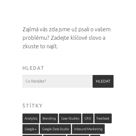
Zajímá vás zda jsme už psali o vašem
problému? Zadejte klíčové slovo a
zkuste to najít.
HLEDAT
ŠTÍTKY
Analytics
Branding
Case-Studies
CRO
Facebook
Google+
Google Data Studio
Inbound Marketing