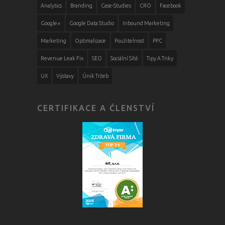
Analytics
Branding
Case-Studies
CRO
Facebook
Google+
Google Data Studio
Inbound Marketing
Marketing
Optimalizace
Použitelnost
PPC
Revenue Leak Fix
SEO
Sociální Sítě
Tipy A Triky
UX
Výstavy
Únik Tržeb
CERTIFIKACE A ČLENSTVÍ