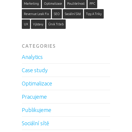
Marketing
Optimalizace
Použitelnost
PPC
Revenue Leak Fix
SEO
Sociální Sítě
Tipy A Triky
UX
Výstavy
Únik Tržeb
CATEGORIES
Analytics
Case study
Optimalizace
Pracujeme
Publikujeme
Sociální sítě