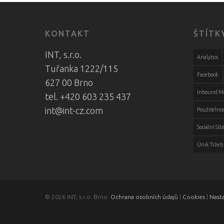
KONTAKT
ŠTÍTK
INT, s.r.o.
Analytics
Tuřanka 1222/115
Facebook
627 00 Brno
Inbound M
tel. +420 603 235 437
int@int-cz.com
Použitelnos
Sociální Sít
Únik Tržeb
© 2026 INT, s.r.o. Brno.
Ochrana osobních údajů
|
Cookies
|
Nast