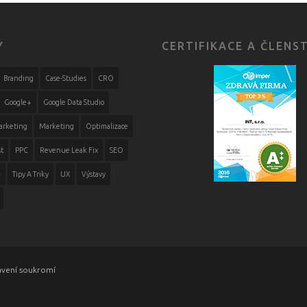
Y
CERTIFIKACE A ČLENS
Branding
Case-Studies
CRO
Google+
Google Data Studio
arketing
Marketing
Optimalizace
t
PPC
Revenue Leak Fix
SEO
ě
Tipy A Triky
UX
Výstavy
avení soukromí