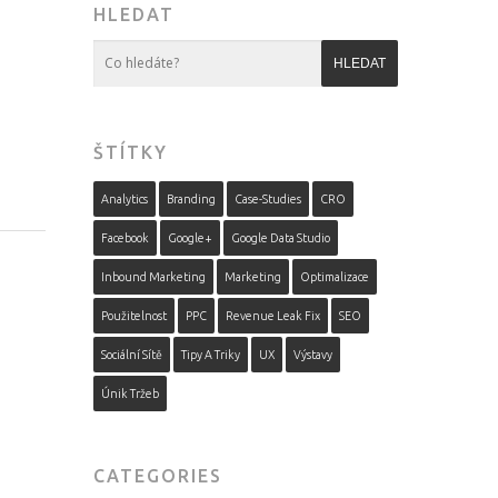
HLEDAT
ŠTÍTKY
Analytics
Branding
Case-Studies
CRO
Facebook
Google+
Google Data Studio
Inbound Marketing
Marketing
Optimalizace
Použitelnost
PPC
Revenue Leak Fix
SEO
Sociální Sítě
Tipy A Triky
UX
Výstavy
Únik Tržeb
CATEGORIES