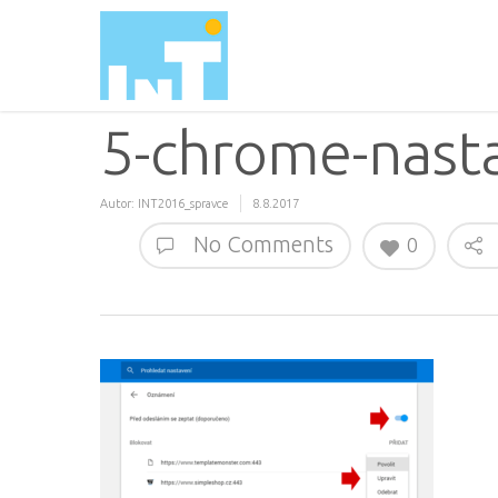
5-chrome-nast
Autor:
INT2016_spravce
8.8.2017
No Comments
0