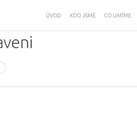
ÚVOD
KDO JSME
CO UMÍME
aveni