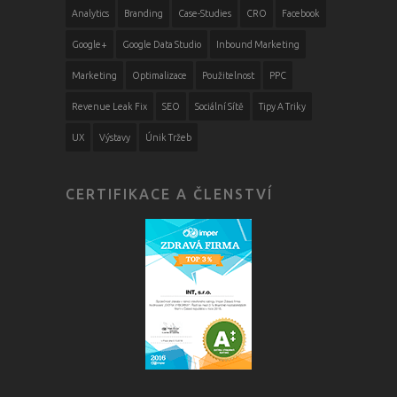
Analytics
Branding
Case-Studies
CRO
Facebook
Google+
Google Data Studio
Inbound Marketing
Marketing
Optimalizace
Použitelnost
PPC
Revenue Leak Fix
SEO
Sociální Sítě
Tipy A Triky
UX
Výstavy
Únik Tržeb
CERTIFIKACE A ČLENSTVÍ