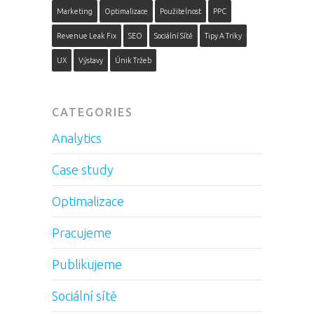
Marketing
Optimalizace
Použitelnost
PPC
Revenue Leak Fix
SEO
Sociální Sítě
Tipy A Triky
UX
Výstavy
Únik Tržeb
CATEGORIES
Analytics
Case study
Optimalizace
Pracujeme
Publikujeme
Sociální sítě