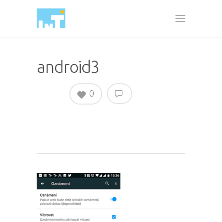
android3
0