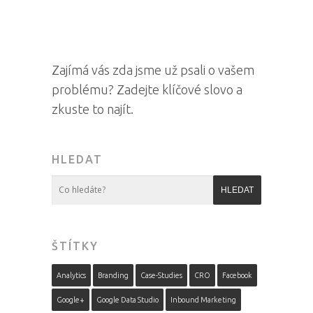
Zajímá vás zda jsme už psali o vašem
problému? Zadejte klíčové slovo a
zkuste to najít.
HLEDAT
ŠTÍTKY
Analytics
Branding
Case-Studies
CRO
Facebook
Google+
Google Data Studio
Inbound Marketing