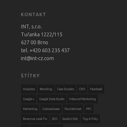
KONTAKT
INT, s.r.o.
Tuřanka 1222/115
627 00 Brno
tel. +420 603 235 437
int@int-cz.com
ŠTÍTKY
Analytics
Branding
Case-Studies
CRO
Facebook
Google+
Google Data Studio
Inbound Marketing
Marketing
Optimalizace
Použitelnost
PPC
Revenue Leak Fix
SEO
Sociální Sítě
Tipy A Triky