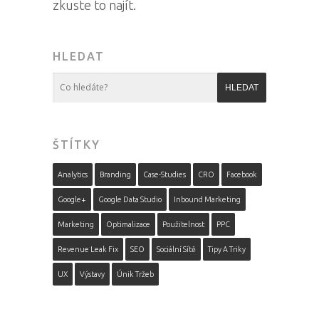
zkuste to najít.
HLEDAT
ŠTÍTKY
Analytics
Branding
Case-Studies
CRO
Facebook
Google+
Google Data Studio
Inbound Marketing
Marketing
Optimalizace
Použitelnost
PPC
Revenue Leak Fix
SEO
Sociální Sítě
Tipy A Triky
UX
Výstavy
Únik Tržeb