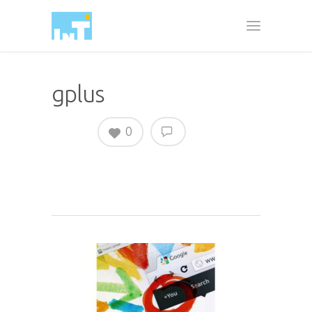
gplus
0