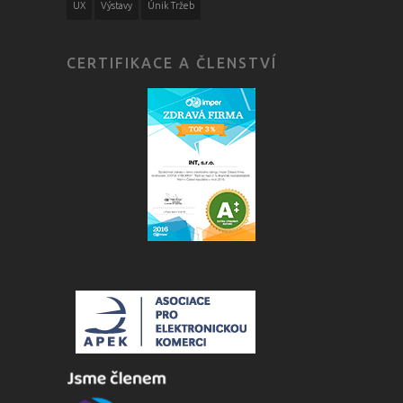
UX
Výstavy
Únik Tržeb
CERTIFIKACE A ČLENSTVÍ