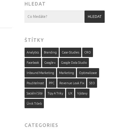
HLEDAT
ŠTÍTKY
Analytics
Branding
Case-Studies
CRO
Facebook
Google+
Google Data Studio
Inbound Marketing
Marketing
Optimalizace
Použitelnost
PPC
Revenue Leak Fix
SEO
Sociální Sítě
Tipy A Triky
UX
Výstavy
Únik Tržeb
CATEGORIES