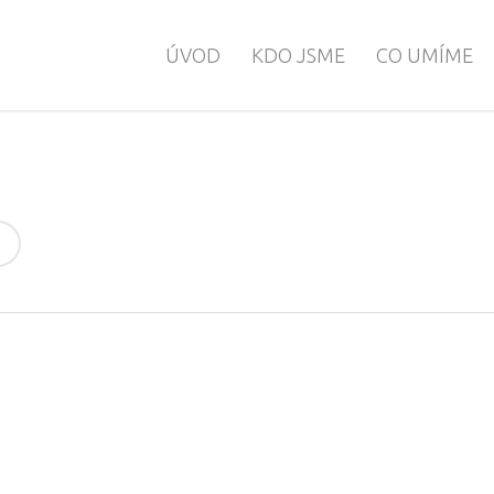
ÚVOD
KDO JSME
CO UMÍME