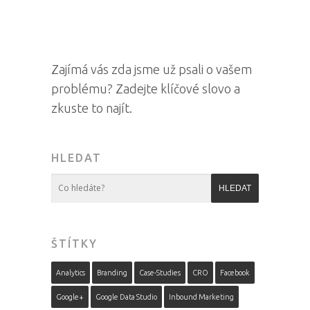
Zajímá vás zda jsme už psali o vašem
problému? Zadejte klíčové slovo a
zkuste to najít.
HLEDAT
ŠTÍTKY
Analytics
Branding
Case-Studies
CRO
Facebook
Google+
Google Data Studio
Inbound Marketing