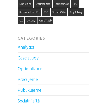
Marketing
Optimalizace
Použitelnost
PPC
Revenue Leak Fix
SEO
Sociální Sítě
Tipy A Triky
UX
Výstavy
Únik Tržeb
CATEGORIES
Analytics
Case study
Optimalizace
Pracujeme
Publikujeme
Sociální sítě