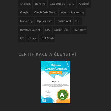
Analytics
Branding
Case-Studies
CRO
Facebook
Google+
Google Data Studio
Inbound Marketing
Marketing
Optimalizace
Použitelnost
PPC
Revenue Leak Fix
SEO
Sociální Sítě
Tipy A Triky
UX
Výstavy
Únik Tržeb
CERTIFIKACE A ČLENSTVÍ