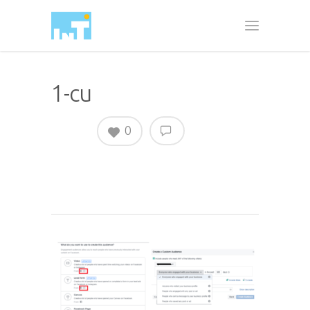
1-cu
0