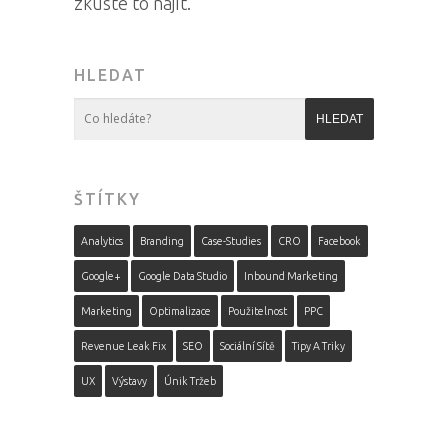
zkuste to najít.
HLEDAT
ŠTÍTKY
Analytics
Branding
Case-Studies
CRO
Facebook
Google+
Google Data Studio
Inbound Marketing
Marketing
Optimalizace
Použitelnost
PPC
Revenue Leak Fix
SEO
Sociální Sítě
Tipy A Triky
UX
Výstavy
Únik Tržeb