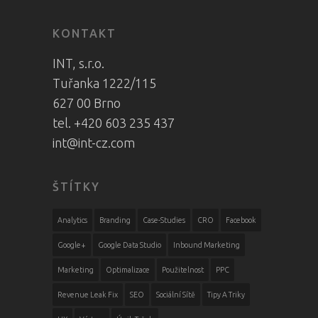
KONTAKT
INT, s.r.o.
Tuřanka 1222/115
627 00 Brno
tel. +420 603 235 437
int@int-cz.com
ŠTÍTKY
Analytics
Branding
Case-Studies
CRO
Facebook
Google+
Google Data Studio
Inbound Marketing
Marketing
Optimalizace
Použitelnost
PPC
Revenue Leak Fix
SEO
Sociální Sítě
Tipy A Triky