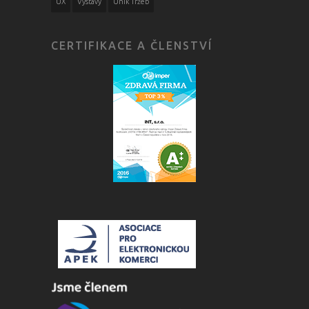
UX
Výstavy
Únik Tržeb
CERTIFIKACE A ČLENSTVÍ