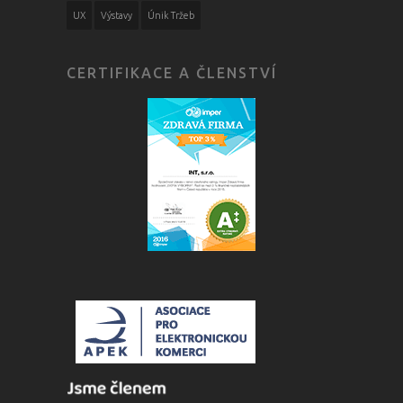
UX
Výstavy
Únik Tržeb
CERTIFIKACE A ČLENSTVÍ