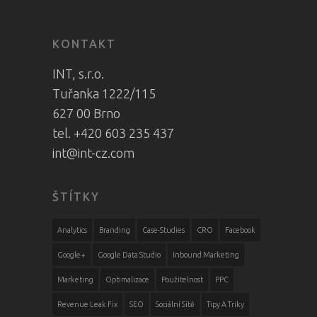
KONTAKT
INT, s.r.o.
Tuřanka 1222/115
627 00 Brno
tel. +420 603 235 437
int@int-cz.com
ŠTÍTKY
Analytics
Branding
Case-Studies
CRO
Facebook
Google+
Google Data Studio
Inbound Marketing
Marketing
Optimalizace
Použitelnost
PPC
Revenue Leak Fix
SEO
Sociální Sítě
Tipy A Triky