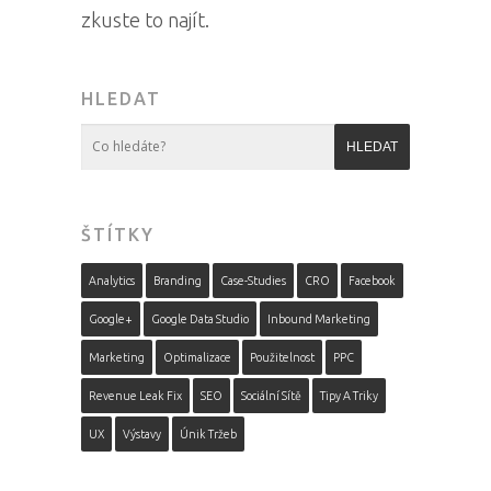
zkuste to najít.
HLEDAT
ŠTÍTKY
Analytics
Branding
Case-Studies
CRO
Facebook
Google+
Google Data Studio
Inbound Marketing
Marketing
Optimalizace
Použitelnost
PPC
Revenue Leak Fix
SEO
Sociální Sítě
Tipy A Triky
UX
Výstavy
Únik Tržeb