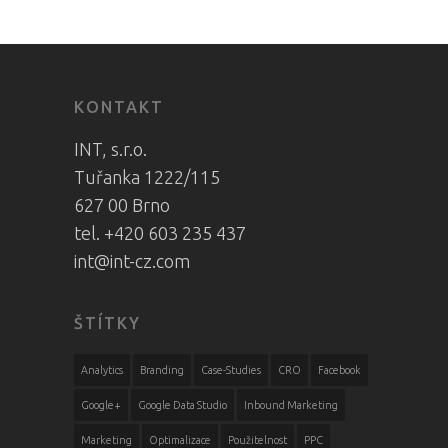
KONTAKT
INT, s.r.o.
Tuřanka 1222/115
627 00 Brno
tel. +420 603 235 437
int@int-cz.com
ŠTÍTKY
Analytics
Branding
Case-Studies
CRO
Facebook
Google+
Google Data Studio
Inbound Marketing
Marketing
Optimalizace
Použitelnost
PPC