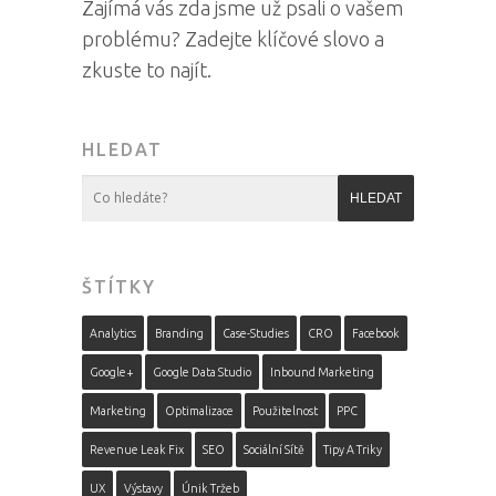
Zajímá vás zda jsme už psali o vašem
problému? Zadejte klíčové slovo a
zkuste to najít.
HLEDAT
ŠTÍTKY
Analytics
Branding
Case-Studies
CRO
Facebook
Google+
Google Data Studio
Inbound Marketing
Marketing
Optimalizace
Použitelnost
PPC
Revenue Leak Fix
SEO
Sociální Sítě
Tipy A Triky
UX
Výstavy
Únik Tržeb