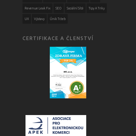
Revenue Leak Fix
SEO
Sociální Sítě
Tipy A Triky
UX
Výstavy
Únik Tržeb
CERTIFIKACE A ČLENSTVÍ