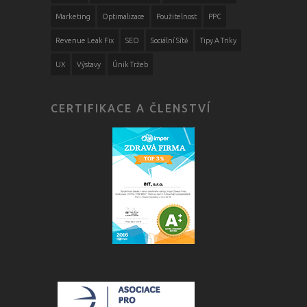
Marketing
Optimalizace
Použitelnost
PPC
Revenue Leak Fix
SEO
Sociální Sítě
Tipy A Triky
UX
Výstavy
Únik Tržeb
CERTIFIKACE A ČLENSTVÍ