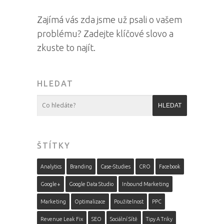
Zajímá vás zda jsme už psali o vašem
problému? Zadejte klíčové slovo a
zkuste to najít.
HLEDAT
ŠTÍTKY
Analytics
Branding
Case-Studies
CRO
Facebook
Google+
Google Data Studio
Inbound Marketing
Marketing
Optimalizace
Použitelnost
PPC
Revenue Leak Fix
SEO
Sociální Sítě
Tipy A Triky