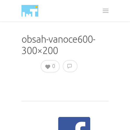
obsah-vanoce600-
300×200
0