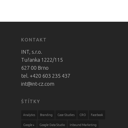
KONTAKT
INT, s.r.o.
Tuřanka 1222/115
627 00 Brno
tel. +420 603 235 437
int@int-cz.com
ŠTÍTKY
Analytics
Branding
Case-Studies
CRO
Facebook
Google+
Google Data Studio
Inbound Marketing