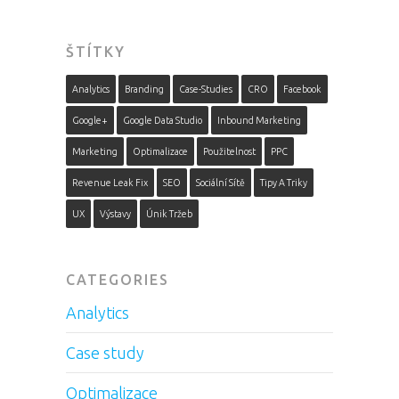
ŠTÍTKY
Analytics
Branding
Case-Studies
CRO
Facebook
Google+
Google Data Studio
Inbound Marketing
Marketing
Optimalizace
Použitelnost
PPC
Revenue Leak Fix
SEO
Sociální Sítě
Tipy A Triky
UX
Výstavy
Únik Tržeb
CATEGORIES
Analytics
Case study
Optimalizace