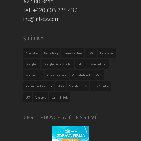
627 00 Brno
tel. +420 603 235 437
int@int-cz.com
ŠTÍTKY
Analytics
Branding
Case-Studies
CRO
Facebook
Google+
Google Data Studio
Inbound Marketing
Marketing
Optimalizace
Použitelnost
PPC
Revenue Leak Fix
SEO
Sociální Sítě
Tipy A Triky
UX
Výstavy
Únik Tržeb
CERTIFIKACE A ČLENSTVÍ