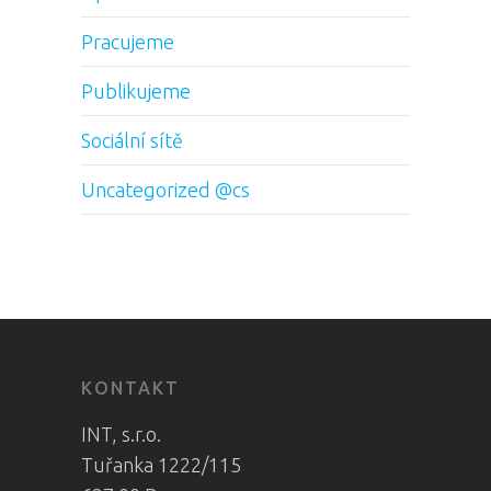
Pracujeme
Publikujeme
Sociální sítě
Uncategorized @cs
KONTAKT
INT, s.r.o.
Tuřanka 1222/115