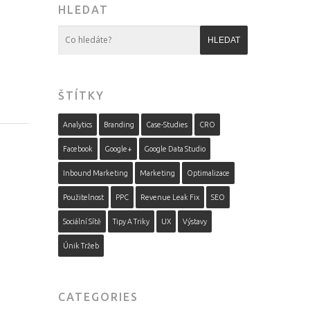
HLEDAT
ŠTÍTKY
Analytics
Branding
Case-Studies
CRO
Facebook
Google+
Google Data Studio
Inbound Marketing
Marketing
Optimalizace
Použitelnost
PPC
Revenue Leak Fix
SEO
Sociální Sítě
Tipy A Triky
UX
Výstavy
Únik Tržeb
CATEGORIES