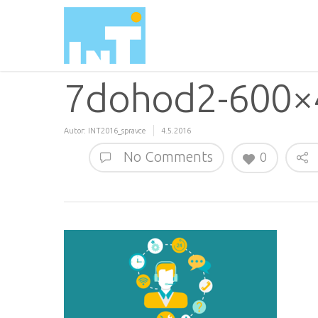
7dohod2-600×
Autor:
INT2016_spravce
4.5.2016
No Comments
0