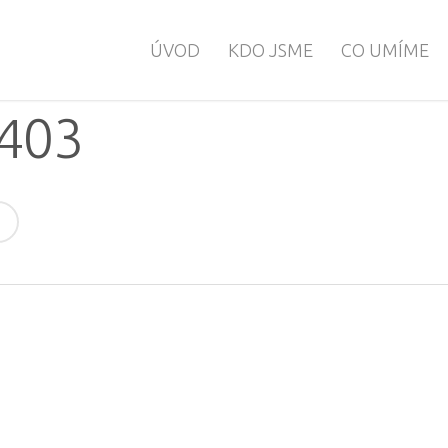
ÚVOD
KDO JSME
CO UMÍME
403