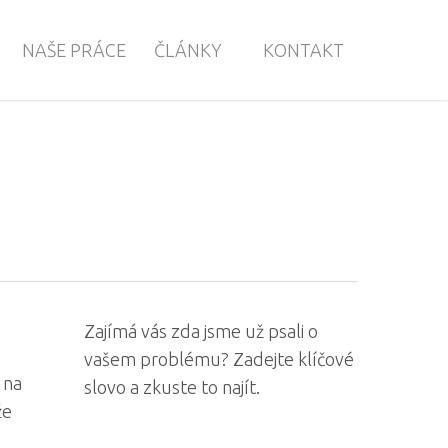
NAŠE PRÁCE
ČLÁNKY
KONTAKT
Zajímá vás zda jsme už psali o
vašem problému? Zadejte klíčové
 na
slovo a zkuste to najít.
že