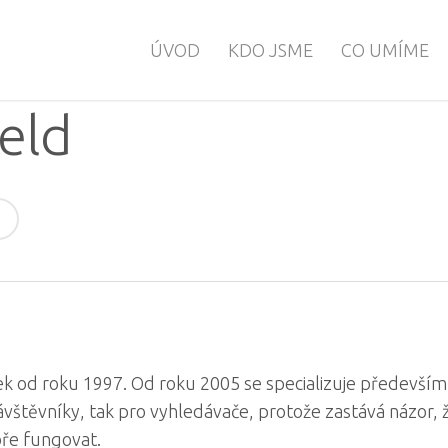
ÚVOD
KDO JSME
CO UMÍME
eld
k od roku 1997. Od roku 2005 se specializuje především
návštěvníky, tak pro vyhledávače, protože zastává názor, 
ře fungovat.