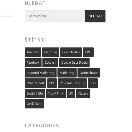
HLEDAT
ŠTÍTKY
Analytics
Branding
Case-Studies
CRO
Facebook
Google+
Google Data Studio
Inbound Marketing
Marketing
Optimalizace
Použitelnost
PPC
Revenue Leak Fix
SEO
Sociální Sítě
Tipy A Triky
UX
Výstavy
Únik Tržeb
CATEGORIES