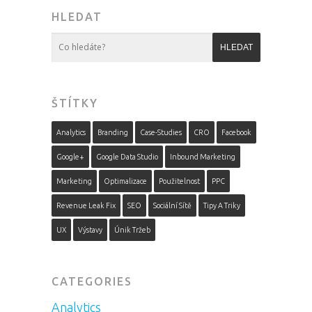
HLEDAT
ŠTÍTKY
Analytics
Branding
Case-Studies
CRO
Facebook
Google+
Google Data Studio
Inbound Marketing
Marketing
Optimalizace
Použitelnost
PPC
Revenue Leak Fix
SEO
Sociální Sítě
Tipy A Triky
UX
Výstavy
Únik Tržeb
CATEGORIES
Analytics