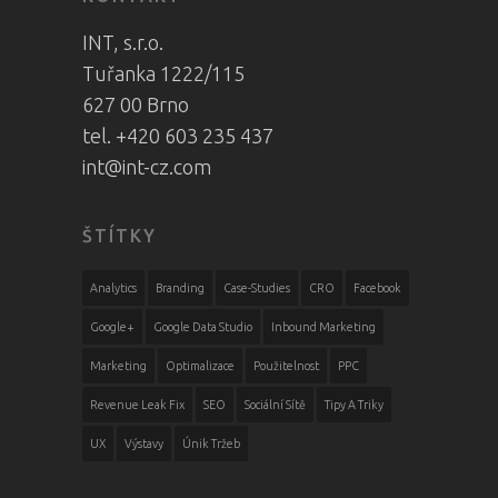
INT, s.r.o.
Tuřanka 1222/115
627 00 Brno
tel. +420 603 235 437
int@int-cz.com
ŠTÍTKY
Analytics
Branding
Case-Studies
CRO
Facebook
Google+
Google Data Studio
Inbound Marketing
Marketing
Optimalizace
Použitelnost
PPC
Revenue Leak Fix
SEO
Sociální Sítě
Tipy A Triky
UX
Výstavy
Únik Tržeb