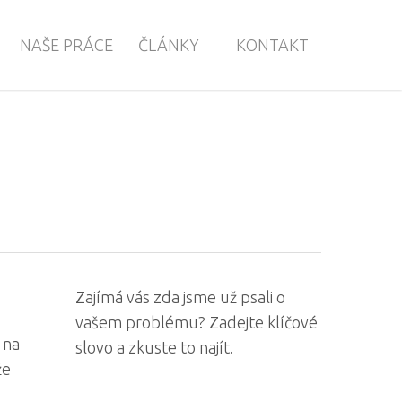
NAŠE PRÁCE
ČLÁNKY
KONTAKT
Zajímá vás zda jsme už psali o
vašem problému? Zadejte klíčové
 na
slovo a zkuste to najít.
že