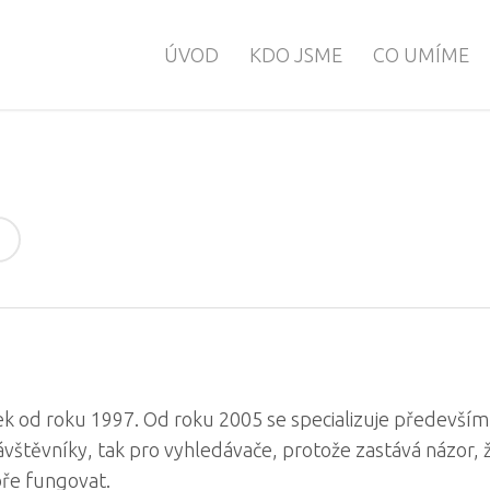
ÚVOD
KDO JSME
CO UMÍME
k od roku 1997. Od roku 2005 se specializuje především
návštěvníky, tak pro vyhledávače, protože zastává názor, 
ře fungovat.