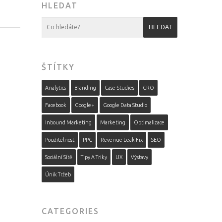
HLEDAT
ŠTÍTKY
Analytics
Branding
Case-Studies
CRO
Facebook
Google+
Google Data Studio
Inbound Marketing
Marketing
Optimalizace
Použitelnost
PPC
Revenue Leak Fix
SEO
Sociální Sítě
Tipy A Triky
UX
Výstavy
Únik Tržeb
CATEGORIES