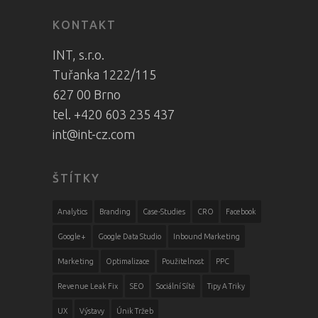
KONTAKT
INT, s.r.o.
Tuřanka 1222/115
627 00 Brno
tel. +420 603 235 437
int@int-cz.com
ŠTÍTKY
Analytics
Branding
Case-Studies
CRO
Facebook
Google+
Google Data Studio
Inbound Marketing
Marketing
Optimalizace
Použitelnost
PPC
Revenue Leak Fix
SEO
Sociální Sítě
Tipy A Triky
UX
Výstavy
Únik Tržeb