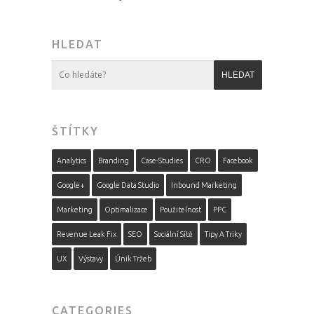
HLEDAT
ŠTÍTKY
Analytics
Branding
Case-Studies
CRO
Facebook
Google+
Google Data Studio
Inbound Marketing
Marketing
Optimalizace
Použitelnost
PPC
Revenue Leak Fix
SEO
Sociální Sítě
Tipy A Triky
UX
Výstavy
Únik Tržeb
CATEGORIES