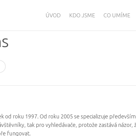
ÚVOD
KDO JSME
CO UMÍME
ns
k od roku 1997. Od roku 2005 se specializuje především
návštěvníky, tak pro vyhledávače, protože zastává názor, 
ře fungovat.