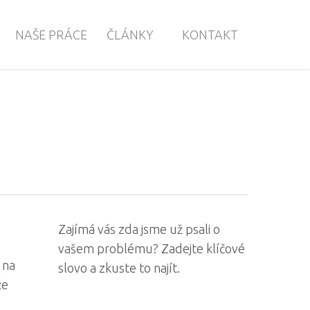
NAŠE PRÁCE
ČLÁNKY
KONTAKT
Zajímá vás zda jsme už psali o
vašem problému? Zadejte klíčové
 na
slovo a zkuste to najít.
že