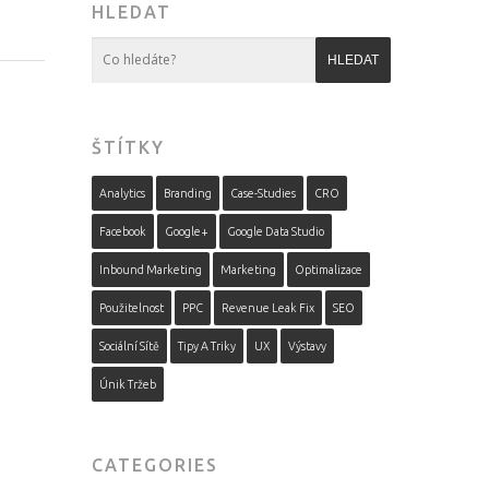
HLEDAT
ŠTÍTKY
Analytics
Branding
Case-Studies
CRO
Facebook
Google+
Google Data Studio
Inbound Marketing
Marketing
Optimalizace
Použitelnost
PPC
Revenue Leak Fix
SEO
Sociální Sítě
Tipy A Triky
UX
Výstavy
Únik Tržeb
CATEGORIES