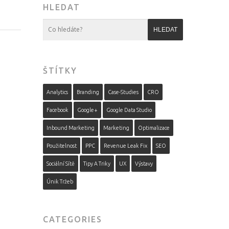
HLEDAT
ŠTÍTKY
Analytics
Branding
Case-Studies
CRO
Facebook
Google+
Google Data Studio
Inbound Marketing
Marketing
Optimalizace
Použitelnost
PPC
Revenue Leak Fix
SEO
Sociální Sítě
Tipy A Triky
UX
Výstavy
Únik Tržeb
CATEGORIES