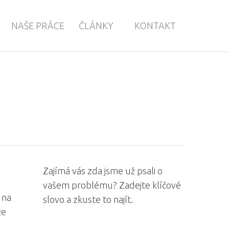
NAŠE PRÁCE
ČLÁNKY
KONTAKT
Zajímá vás zda jsme už psali o
vašem problému? Zadejte klíčové
 na
slovo a zkuste to najít.
že