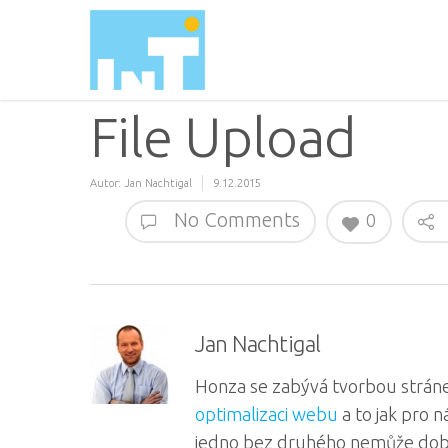
File Upload
Autor:
Jan Nachtigal
9.12.2015
No Comments
0
Jan Nachtigal
Honza se zabývá tvorbou stráne
optimalizaci webu
a to jak pro 
jedno bez druhého nemůže dob