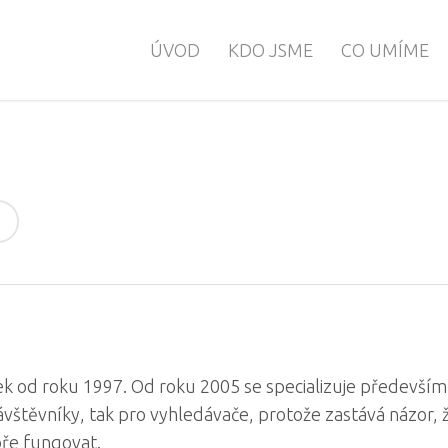
ÚVOD
KDO JSME
CO UMÍME
k od roku 1997. Od roku 2005 se specializuje především
návštěvníky, tak pro vyhledávače, protože zastává názor, 
ře fungovat.