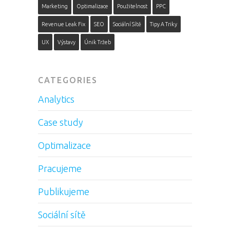
Marketing
Optimalizace
Použitelnost
PPC
Revenue Leak Fix
SEO
Sociální Sítě
Tipy A Triky
UX
Výstavy
Únik Tržeb
CATEGORIES
Analytics
Case study
Optimalizace
Pracujeme
Publikujeme
Sociální sítě