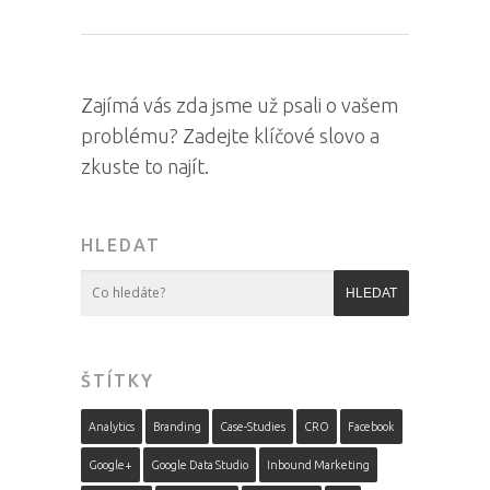
Zajímá vás zda jsme už psali o vašem
problému? Zadejte klíčové slovo a
zkuste to najít.
HLEDAT
ŠTÍTKY
Analytics
Branding
Case-Studies
CRO
Facebook
Google+
Google Data Studio
Inbound Marketing