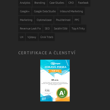
Analytics
Branding
Case-Studies
CRO
Facebook
Google+
Google Data Studio
Inbound Marketing
Marketing
Optimalizace
Použitelnost
PPC
Revenue Leak Fix
SEO
Sociální Sítě
Tipy A Triky
UX
Výstavy
Únik Tržeb
CERTIFIKACE A ČLENSTVÍ