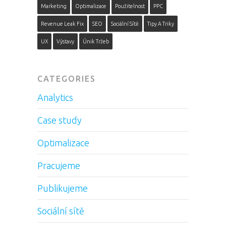
Marketing
Optimalizace
Použitelnost
PPC
Revenue Leak Fix
SEO
Sociální Sítě
Tipy A Triky
UX
Výstavy
Únik Tržeb
CATEGORIES
Analytics
Case study
Optimalizace
Pracujeme
Publikujeme
Sociální sítě