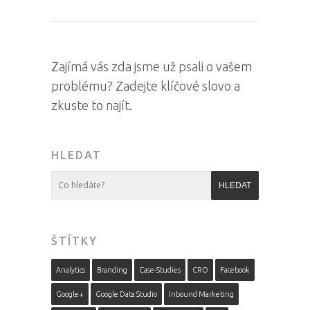
Zajímá vás zda jsme už psali o vašem
problému? Zadejte klíčové slovo a
zkuste to najít.
HLEDAT
ŠTÍTKY
Analytics
Branding
Case-Studies
CRO
Facebook
Google+
Google Data Studio
Inbound Marketing