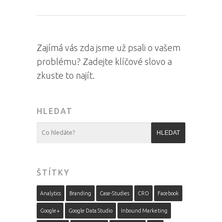
Zajímá vás zda jsme už psali o vašem
problému? Zadejte klíčové slovo a
zkuste to najít.
HLEDAT
ŠTÍTKY
Analytics
Branding
Case-Studies
CRO
Facebook
Google+
Google Data Studio
Inbound Marketing