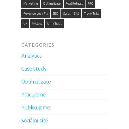
Marketing
Optimalizace
Použitelnost
PPC
Revenue Leak Fix
SEO
Sociální Sítě
Tipy A Triky
UX
Výstavy
Únik Tržeb
CATEGORIES
Analytics
Case study
Optimalizace
Pracujeme
Publikujeme
Sociální sítě