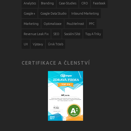
Analytics
Branding
Case-Studies
CRO
Facebook
Google+
Google Data Studio
Inbound Marketing
Marketing
Optimalizace
Použitelnost
PPC
Revenue Leak Fix
SEO
Sociální Sítě
Tipy A Triky
UX
Výstavy
Únik Tržeb
CERTIFIKACE A ČLENSTVÍ