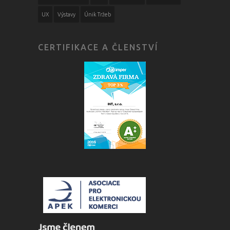
UX
Výstavy
Únik Tržeb
CERTIFIKACE A ČLENSTVÍ