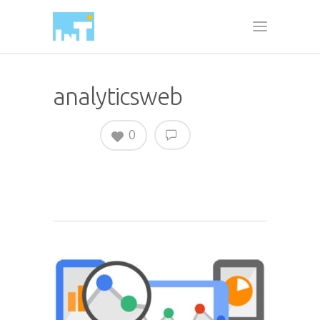
analyticsweb
0