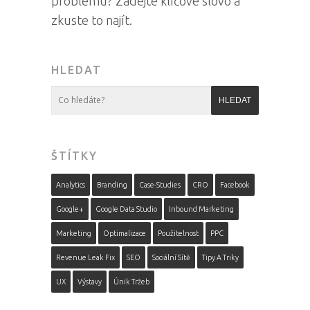
problému? Zadejte klíčové slovo a
zkuste to najít.
HLEDAT
ŠTÍTKY
Analytics
Branding
Case-Studies
CRO
Facebook
Google+
Google Data Studio
Inbound Marketing
Marketing
Optimalizace
Použitelnost
PPC
Revenue Leak Fix
SEO
Sociální Sítě
Tipy A Triky
UX
Výstavy
Únik Tržeb