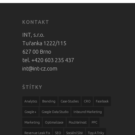
KONTAKT
INT, s.r.o.
Tuřanka 1222/115
627 00 Brno
tel. +420 603 235 437
int@int-cz.com
ŠTÍTKY
Analytics
Branding
Case-Studies
CRO
Facebook
Google+
Google Data Studio
Inbound Marketing
Marketing
Optimalizace
Použitelnost
PPC
Revenue Leak Fix
SEO
Sociální Sítě
Tipy A Triky