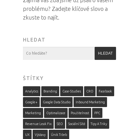
Zajímá vás zda jsme už psali o vašem
problému? Zadejte klíčové slovo a
zkuste to najít.
HLEDAT
ŠTÍTKY
Analytics
Branding
Case-Studies
CRO
Facebook
Google+
Google Data Studio
Inbound Marketing
Marketing
Optimalizace
Použitelnost
PPC
Revenue Leak Fix
SEO
Sociální Sítě
Tipy A Triky
UX
Výstavy
Únik Tržeb