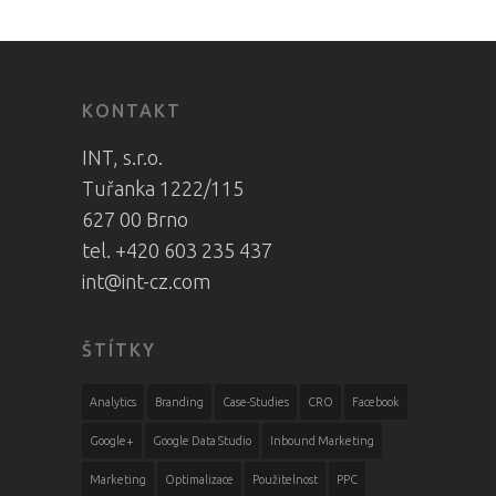
KONTAKT
INT, s.r.o.
Tuřanka 1222/115
627 00 Brno
tel. +420 603 235 437
int@int-cz.com
ŠTÍTKY
Analytics
Branding
Case-Studies
CRO
Facebook
Google+
Google Data Studio
Inbound Marketing
Marketing
Optimalizace
Použitelnost
PPC