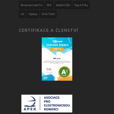
Revenue Leak Fix
SEO
Sociální Sítě
Tipy A Triky
UX
Výstavy
Únik Tržeb
CERTIFIKACE A ČLENSTVÍ