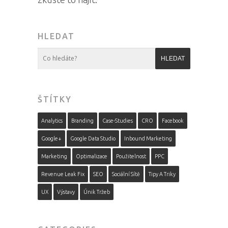
HLEDAT
ŠTÍTKY
Analytics
Branding
Case-Studies
CRO
Facebook
Google+
Google Data Studio
Inbound Marketing
Marketing
Optimalizace
Použitelnost
PPC
Revenue Leak Fix
SEO
Sociální Sítě
Tipy A Triky
UX
Výstavy
Únik Tržeb