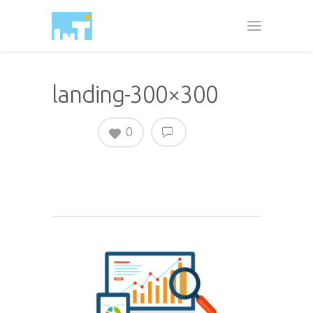
landing-300×300
0