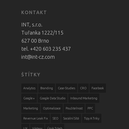
KONTAKT
INT, s.r.o.
Tuřanka 1222/115
627 00 Brno
tel. +420 603 235 437
int@int-cz.com
ŠTÍTKY
Analytics
Branding
Case-Studies
CRO
Facebook
Google+
Google Data Studio
Inbound Marketing
Marketing
Optimalizace
Použitelnost
PPC
Revenue Leak Fix
SEO
Sociální Sítě
Tipy A Triky
UX
Výstavy
Únik Tržeb