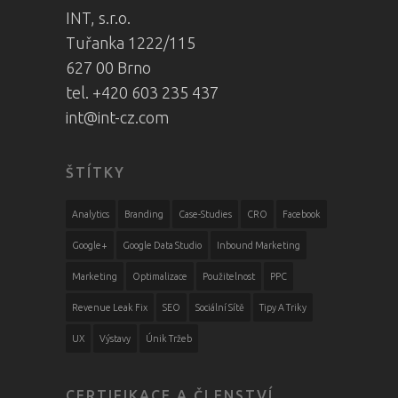
INT, s.r.o.
Tuřanka 1222/115
627 00 Brno
tel. +420 603 235 437
int@int-cz.com
ŠTÍTKY
Analytics
Branding
Case-Studies
CRO
Facebook
Google+
Google Data Studio
Inbound Marketing
Marketing
Optimalizace
Použitelnost
PPC
Revenue Leak Fix
SEO
Sociální Sítě
Tipy A Triky
UX
Výstavy
Únik Tržeb
CERTIFIKACE A ČLENSTVÍ