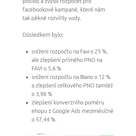
posílili) a zvýšili rozpočet pro
facebookové kampaně, které nám
tak pěkně rozvířily vody.
Důsledkem bylo:
snížení rozpočtu na Favi o 25 %,
ale zlepšení přímého PNO na
FAVI o 5,6 %
snížení rozpočtu na Biano o 12 %
a zlepšení celkového PNO tamtéž
o 3,98 %
zlepšení konverzního poměru
ehopu z Google Ads meziměsíčně
o 57,44 %.