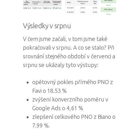
Výsledky v srpnu
V čem jsme začali, v tom jsme také
pokračovali v srpnu. A co se stalo? Při
srovnání stejného období v červenci a
srpnu se ukázaly tyto výstupy:
opětovný pokles přímého PNO z
Favi o 18.53 %
zvýšení konverzního poměru v
Google Ads o 4,61 %
zlepšení celkového PNO z Biano o
7.99 %.