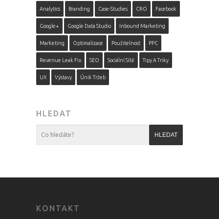
Analytics
Branding
Case-Studies
CRO
Facebook
Google+
Google Data Studio
Inbound Marketing
Marketing
Optimalizace
Použitelnost
PPC
Revenue Leak Fix
SEO
Sociální Sítě
Tipy A Triky
UX
Výstavy
Únik Tržeb
HLEDAT
KONTAKT