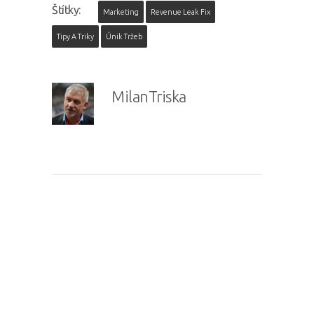
Štítky:
Marketing
Revenue Leak Fix
Tipy A Triky
Únik Tržeb
MilanTriska