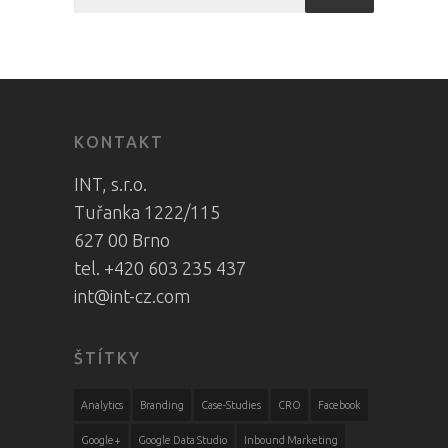
KONTAKT
INT, s.r.o.
Tuřanka 1222/115
627 00 Brno
tel. +420 603 235 437
int@int-cz.com
ŠTÍTKY
Analytics
Branding
Case-Studies
CRO
Facebook
Google+
Google Data Studio
Inbound Marketing