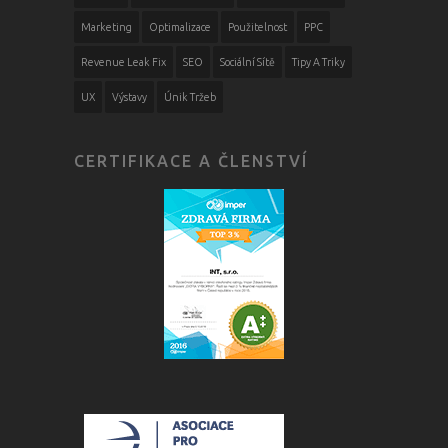
Marketing
Optimalizace
Použitelnost
PPC
Revenue Leak Fix
SEO
Sociální Sítě
Tipy A Triky
UX
Výstavy
Únik Tržeb
CERTIFIKACE A ČLENSTVÍ