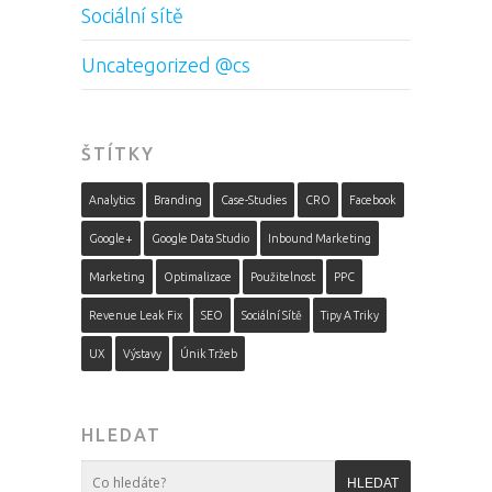
Sociální sítě
Uncategorized @cs
ŠTÍTKY
Analytics
Branding
Case-Studies
CRO
Facebook
Google+
Google Data Studio
Inbound Marketing
Marketing
Optimalizace
Použitelnost
PPC
Revenue Leak Fix
SEO
Sociální Sítě
Tipy A Triky
UX
Výstavy
Únik Tržeb
HLEDAT